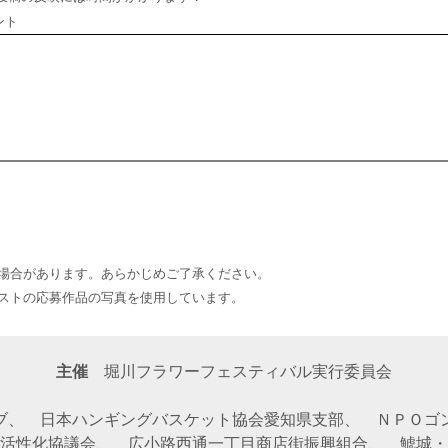
ント
場合があります。あらかじめご了承ください。
ストの応募作品の写真を使用しています。
主催
堀川フラワーフェスティバル実行委員会
ブ、 日本ハンギングバスケット協会愛知県支部、 ＮＰＯゴ
活性化協議会、 広小路西通一丁目商店街振興組合、 鯱城・