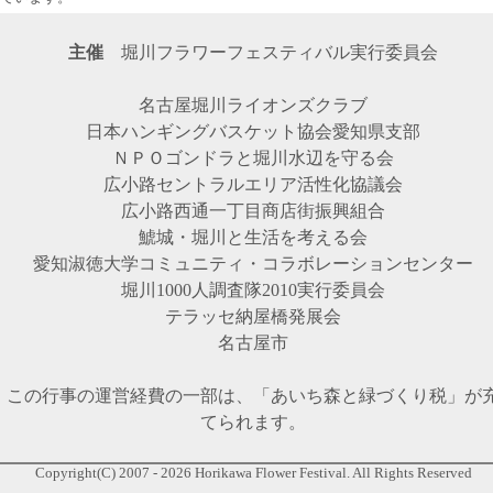
主催
堀川フラワーフェスティバル実行委員会
名古屋堀川ライオンズクラブ
日本ハンギングバスケット協会愛知県支部
ＮＰＯゴンドラと堀川水辺を守る会
広小路セントラルエリア活性化協議会
広小路西通一丁目商店街振興組合
鯱城・堀川と生活を考える会
愛知淑徳大学コミュニティ・コラボレーションセンター
堀川1000人調査隊2010実行委員会
テラッセ納屋橋発展会
名古屋市
この行事の運営経費の一部は、「あいち森と緑づくり税」が
てられます。
Copyright(C) 2007 - 2026 Horikawa Flower Festival. All Rights Reserved