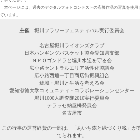
本ページには、過去のデジタルフォトコンテストの応募作品の写真を使用
ています。
主催
堀川フラワーフェスティバル実行委員会
名古屋堀川ライオンズクラブ
日本ハンギングバスケット協会愛知県支部
ＮＰＯゴンドラと堀川水辺を守る会
広小路セントラルエリア活性化協議会
広小路西通一丁目商店街振興組合
鯱城・堀川と生活を考える会
愛知淑徳大学コミュニティ・コラボレーションセンター
堀川1000人調査隊2010実行委員会
テラッセ納屋橋発展会
名古屋市
この行事の運営経費の一部は、「あいち森と緑づくり税」が
てられます。