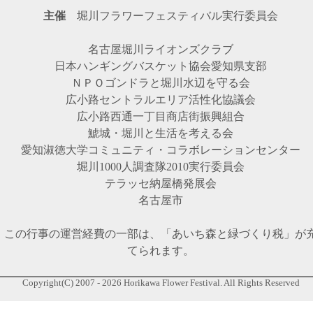
主催
堀川フラワーフェスティバル実行委員会
名古屋堀川ライオンズクラブ
日本ハンギングバスケット協会愛知県支部
ＮＰＯゴンドラと堀川水辺を守る会
広小路セントラルエリア活性化協議会
広小路西通一丁目商店街振興組合
鯱城・堀川と生活を考える会
愛知淑徳大学コミュニティ・コラボレーションセンター
堀川1000人調査隊2010実行委員会
テラッセ納屋橋発展会
名古屋市
この行事の運営経費の一部は、「あいち森と緑づくり税」が
てられます。
Copyright(C) 2007 - 2026 Horikawa Flower Festival. All Rights Reserved