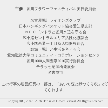
主催
堀川フラワーフェスティバル実行委員会
名古屋堀川ライオンズクラブ
日本ハンギングバスケット協会愛知県支部
ＮＰＯゴンドラと堀川水辺を守る会
広小路セントラルエリア活性化協議会
広小路西通一丁目商店街振興組合
鯱城・堀川と生活を考える会
愛知淑徳大学コミュニティ・コラボレーションセンター
堀川1000人調査隊2010実行委員会
テラッセ納屋橋発展会
名古屋市
この行事の運営経費の一部は、「あいち森と緑づくり税」が
てられます。
Copyright(C) 2007 - 2026 Horikawa Flower Festival. All Rights Reserved